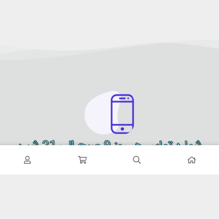
شماره تماس هر روز 9 صبح الی 21 شب
09900151614