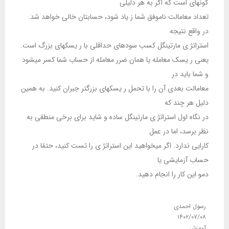
گونهای است که اگر به هر دلیلی
تعداد معامالت ناموفق شما ز یاد شود، حسابتان خالی خواهد شد.
در واقع نتیجه
استراتژ ی مارتینگل کسب سودهای حداقلی با ر یسکهای بزرگ است.
یعنی ر یسک معامله یا همان ضرر معامله از حساب شما کسر میشود
و شما باید در
معامالت بعدی آن را با تحمل ر یسکهای بزرگتر جبران کنید. به همین
دلیل هر چند که
در نگاه اول استراتژ ی مارتینگل ساده و شاید برای برخی منطقی به
نظر برسد، اما در عمل
کارایی ندارد. اگر میخواهید این استراتژ ی را تست کنید، حتمًا در
حساب آزمایشی یا
دمو این کار را انجام دهید.
رسول احمدی
۱۴۰۲/۰۷/۰۸
آموزش