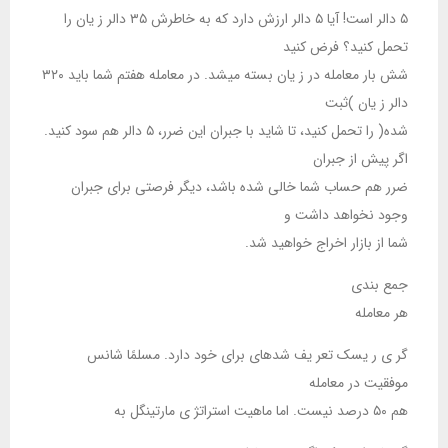
۵ دالر است! آیا ۵ دالر ارزش دارد که به خاطرش ۳۵ دالر ز یان را
تحمل کنید؟ فرض کنید
شش بار معامله در ز یان بسته میشد. در معامله هفتم شما باید ۳۲۰
دالر ز یان )ثبت
شده( را تحمل کنید، تا شاید با جبران این ضرر، ۵ دالر هم سود کنید.
اگر پیش از جبران
ضرر هم حساب شما خالی شده باشد، دیگر فرصتی برای جبران
وجود نخواهد داشت و
شما از بازار اخراج خواهید شد.
جمع بندی
هر معامله
گر ی ر یسک تعر یف شدهای برای خود دارد. مسلمًا شانس
موفقیت در معامله
هم ۵۰ درصد نیست. اما ماهیت استراتژ ی مارتینگل به