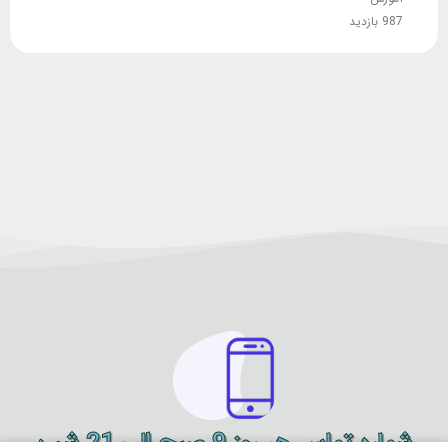
987 بازدید
شماره تماس هر روز 9 صبح الی 21 شب