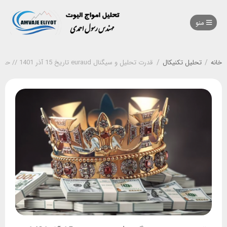
منو
خانه
/
تحلیل تکنیکال
/
قدرت تحلیل و سیگنال euraud تاریخ 15 آذر 1401 // حتما این تحلیل را تا انتها دنبال کن رفیق