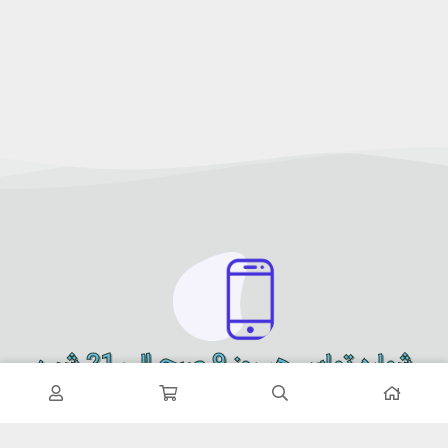
شماره تماس هر روز 9 صبح الی 21 شب
09900151614