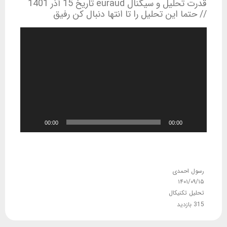
قدرت تحلیل و سیگنال euraud تاریخ 15 آذر 1401
// حتما این تحلیل را تا انتها دنبال کن رفیق
نمایشگر
ویدیو
00:00
00:00
رسول احمدی
۱۴۰۱/۰۹/۱۵
تحلیل تکنیکال
315 بازدید