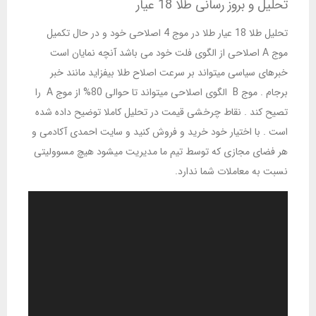
تحلیل و بروز رسانی طلا 18 عیار
تحلیل طلا 18 عیار طلا در موج 4 اصلاحی خود و در حال تکمیل
موج A اصلاحی از الگوی فلت خود می باشد آنچه نمایان است
خبرهای سیاسی میتواند بر سرعت اصلاح طلا بیفزاید مانند خبر
برجام . موج B الگوی اصلاحی میتواند تا حوالی 80% از موج A را
تصیح کند . نقاط چرخشی قیمت در تحلیل کاملا توضیح داده شده
است . با اختیار خود خرید و فروش کنید و سایت احمدی آکادمی و
هر فضای مجازی که توسط تیم ما مدیریت میشود هیچ مسوولیتی
نسبت به معاملات شما ندارد.
نمایشگر
ویدیو