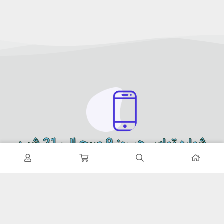
شماره تماس هر روز 9 صبح الی 21 شب
09900151614