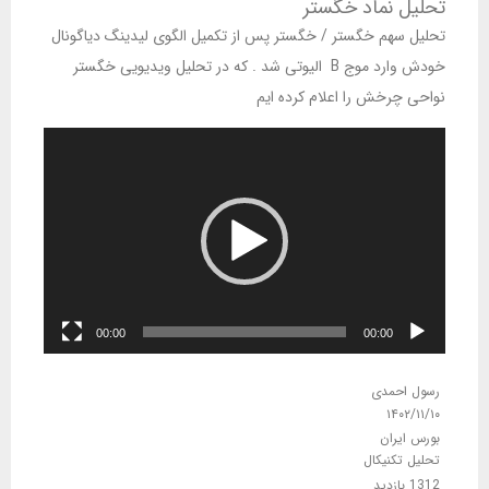
تحلیل نماد خگستر
تحلیل سهم خگستر / خگستر پس از تکمیل الگوی لیدینگ دیاگونال
خودش وارد موج B الیوتی شد . که در تحلیل ویدیویی خگستر
نواحی چرخش را اعلام کرده ایم
نمایشگر
ویدیو
00:00
00:00
رسول احمدی
۱۴۰۲/۱۱/۱۰
بورس ایران
تحلیل تکنیکال
1312 بازدید