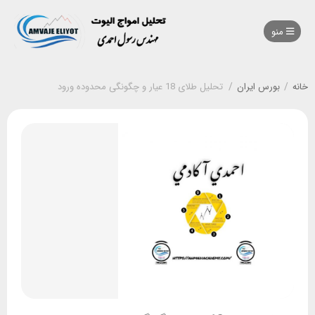
منو
خانه
/
بورس ایران
/
تحلیل طلای 18 عیار و چگونگی محدوده ورود