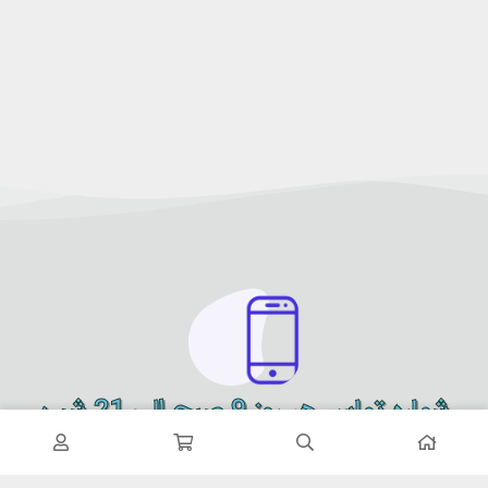
شماره تماس هر روز 9 صبح الی 21 شب
09900151614