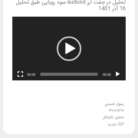
تحلیل در جفت ارز audusd سود رویایی طبق تحلیل
16 آذر 1401
نمایشگر
ویدیو
00:00
00:00
رسول احمدی
۱۴۰۱/۰۹/۱۷
تحلیل تکنیکال
327 بازدید