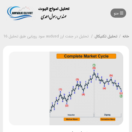
منو
خانه
/
تحلیل تکنیکال
/
تحلیل در جفت ارز audusd سود رویایی طبق تحلیل 16 آذر 1401