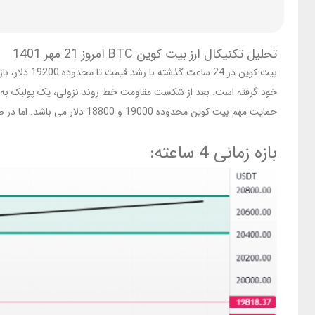
تحلیل تکنیکال ارز بیت کوین BTC امروز 21 مهر 1401
حمایت مهم بیت کوین محدوده 19000 و 18800 دلار می باشد. اما در صورت این حمایت ها، فشار فروش می تواند قیمت را تا محدوده 18530 دلار کاهش دهد.
بازه زمانی 4 ساعته: