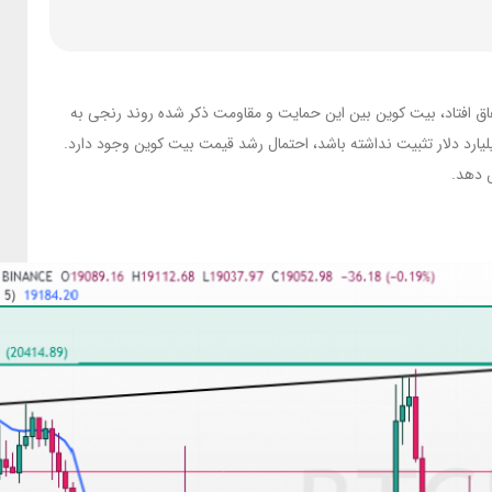
 گذشته با رشد قیمت تا محدوده 19200 دلار، باز هم با واکنش همراه شد. بعد از اینکه واکنش های مثبت به حمایت 19000 دلار اتفاق افتاد، بیت کوین بین این حمایت و مقاومت ذکر شده روند رنجی به
ته است. بعد از شکست مقاومت خط روند نزولی، یک پولبک به این خط روند مشاهده می شود. اما تا زمانی که شاخص توتال زیر محدوده 870 میلیارد دلار تثبیت نداشته باشد، احتمال رشد قیمت بیت کوین وجود دارد.