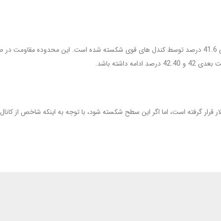
دامیننس بیت کوین در حال افزایش است، و مقاومت محدوده 41.45 الی 41.6 درصد توسط کندل های قوی شکسته 
داشته باشد.
نوز روی حمایت خود در محدوده 880 الی 870 میلیارد دلار قرار گرفته است، اما اگر این سطح شکسته شود، با تو