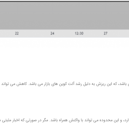
 مقاومتی 925 میلیارد تا 1 تریلیون دلار قرار دارد، و این محدوده می تواند با واکنش همراه باشد. مگر در ص