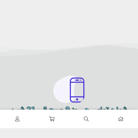
شماره تماس هر روز 9 صبح الی 21 شب
09900151614