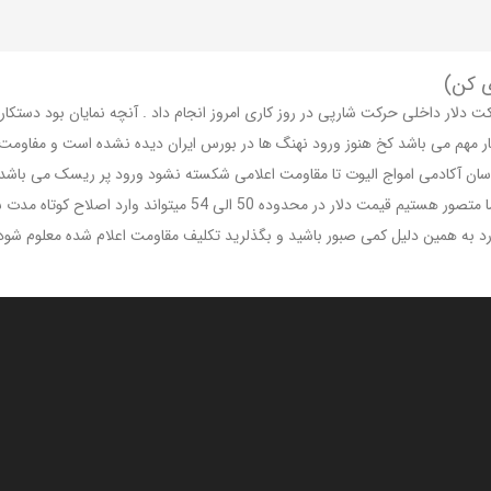
خص بورس ایران / شاخص کل در تاریخ یک اسفند 1401 با حرکت دلار داخلی حرکت شارپی در روز کاری امروز انجام دا
اسان آکادمی امواج الیوت تا مقاومت اعلامی شکسته نشود ورود پر ریسک می باشد .
اعلامی معین شود و پس از شکست و پوابک در سه پله ورود کرد. آنچه 