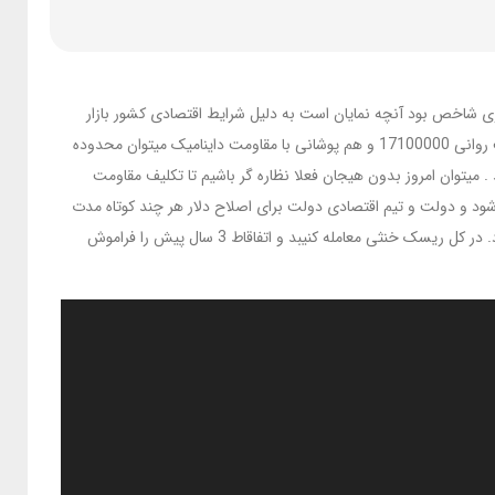
د . آنچه نمایان بود دستکاری شاخص بود آنچه نمایان است به دلیل شرایط اقتصادی کشور بازار
بورس تهران نسبت به رقبای خود بسیار عقب تر است ولی یک نکته بسیار مهم می باشد کخ هنوز ورود نهنگ ها در بورس ایران دیده نشده است و مفاومت روانی 17100000 و هم پوشانی با مقاومت داینامیک میتوان محدوده
 میتوان امروز بدون هیجان فعلا نظاره گر باشیم تا تکلیف مقاومت
ما متصور هستیم قیمت دلار در محدوده 50 الی 54 میتواند وارد اصلاح کوتاه مدت شود و دولت و تیم اقتصادی دولت برای اصلاح دلار هر چند کوتاه مدت
فعالیت هایی انجام داده اند چون بعد تبلیغاتی بسیار بدی برای دولت دارد به همین دلیل کمی صبور باشید و بگذلرید تکلیف مقاومت اعلام شده معلوم شود. در کل ریسک خنثی معامله کنیبد و اتفاقاط 3 سال پیش را فراموش